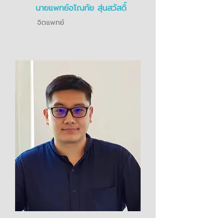
นายแพทย์อโณทัย สุ่นสวัสดิ์
จิตแพทย์