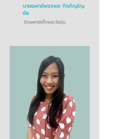
นายแพทย์พชรพล กิจภิญโญ
ชัย
จิตแพทย์เด็กและวัยรุ่น