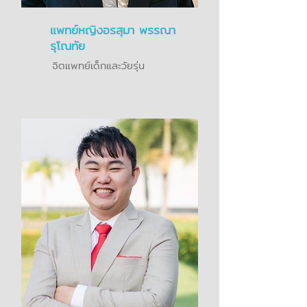
แพทย์หญิงอรสุมา พรรณา
รุโณทัย
จิตแพทย์เด็กและวัยรุ่น