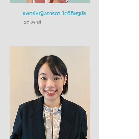
แพทย์หญิงอารดา โตวิศิษฐชัย
จิตแพทย์