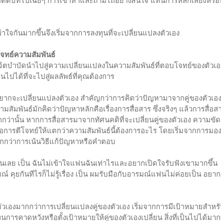
อตัดบทไปเฉยๆ การเข้าหาและถามไถ่อย่างสนใจ แทนการหลีกเลี่ยงหรื
้าใจกันมากขึ้นจึงเริ่มจากการลงทุนที่จะเปลี่ยนแปลงตัวเอง
โจทย์ความสัมพันธ์
ตบำบัดนำไปสู่ความเปลี่ยนแปลงในความสัมพันธ์ที่ตอบโจทย์ของตัวเองม
็นไปได้ที่จะไปสู่ผลลัพธ์ที่คุณต้องการ
ี่อยากจะเปลี่ยนแปลงตัวเอง สำคัญกว่าการคิดว่าปัญหามาจากคู่ของตัวเอง
วามสัมพันธ์มักคิดว่าปัญหาหลักคือเรื่องการสื่อสาร ซึ่งจริงๆ แล้วการสื่อ
กว่านั้น หากการสื่อสารมาจากทัศนคติที่จะเปลี่ยนคู่ของตัวเอง ความขั
ือการตีโจทย์ให้แตกว่าความสัมพันธ์นี้ต้องการอะไร โดยเริ่มจากการมอ
ากกว่าการเน้นวิธีแก้ปัญหาหรือคำตอบ
ันเลย เป็น ฉันไม่เข้าใจแฟนฉันเท่าไรและอยากเปิดใจรับฟังเขามากขึ้น
 คุยกันทีไรก็ไม่รู้เรื่อง เป็น ผมรับมือกับอารมณ์แฟนไม่ค่อยเป็น อยากเ
ัวเองมากกว่าการเปลี่ยนแปลงคู่ของตัวเอง เริ่มจากการมีเป้าหมายสำห
การคาดหวังหรือตั้งเป้าหมายให้คู่ของตัวเองเปลี่ยน สิ่งที่เป็นไปได้มากท