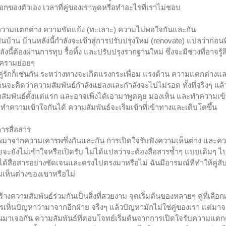
กของตัวเอง เวลาที่คู่ของเราพูดหรือทำอะไรที่เราไม่ชอบ 
ความแตกต่าง ความขัดแย้ง (ทะเลาะ) ความไม่พอใจกันและกัน 
บ้าน บ้านหลังนี้กำลังจะเข้าสู่การปรับปรุงใหม่ (renovate) แปลว่าก่อนท
ลังนี้ต้องผ่านการทุบ รื้อทิ้ง และปรับปรุงรากฐานใหม่ ซึ่งจะมีช่วงที่อาจรู
ครามย่อยๆ 
่รักก็เช่นกัน ระหว่างทางจะเกิดแรงกระเพื่อม แรงต้าน ความแตกต่าง
คนจะคิดว่าความสัมพันธ์กำลังแย่ลงและกำลังจะไปไม่รอด ทั้งที่จริงๆ 
วามสัมพันธ์ตั้งแต่แรก และอาจเพิ่งได้เอามาพูดคุย มองเห็น และทำความเข
ี่ทำความเข้าใจกันได้ ความสัมพันธ์จะเริ่มเข้าที่่เข้าทางและเติบโตขึ้น
ารสื่อสาร 
ภาพมาจากความเคารพซึ่งกันและกัน การเปิดใจรับฟังความเห็นต่าง และ
่ายจะยังไม่เข้าใจหรือเปิดรับ ไม่ได้แปลว่าจะต้องสื่อสารซ้ำๆ แบบเดิมๆ ไป
นได้สื่อสารอย่างชัดเจนและตรงไปตรงมาหรือไม่ ฉันมีอารมณ์ที่ทำให้คู่สั
มเห็นต่างของเขาหรือไม่
งความสัมพันธ์ร่วมกันเป็นสิ่งที่สวยงาม จุดเริ่มต้นของหลายๆ คู่ที่เลือ
ารเห็นปัญหาว่ามาจากอีกฝ่าย จริงๆ แล้วปัญหามักไม่ใช่คู่ของเรา แต่มา
่อนมาเจอกัน ความสัมพันธ์ที่ตอบโจทย์เริ่มต้นจากการเปิดใจรับความแต