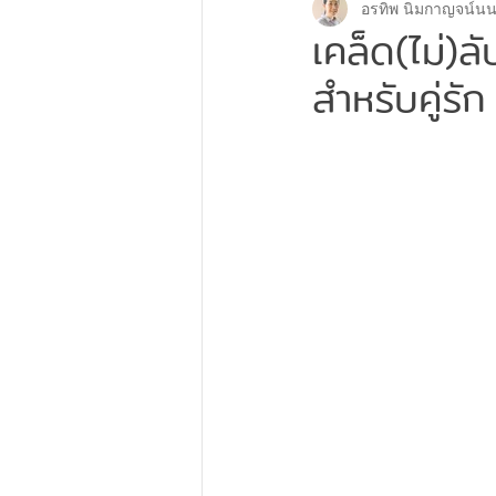
อรทิพ นิมกาญจน์นน
Couple Therapy
ศิลปะบำบั
เคล็ด(ไม่)ล
สำหรับคู่รัก
จิตเวช