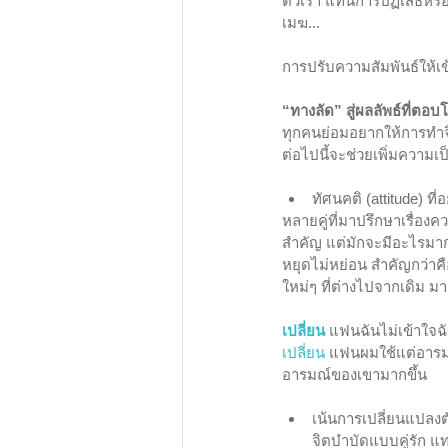
ตัวเรา แทนการปฏิเสธหรื
เมฆ...
การปรับความสัมพันธ์ให้เข
“ทางลัด” สู่ผลลัพธ์ที่ตอบ
ทุกคนย่อมอยากให้การทำจิ
ต่อไปนี้จะช่วยเพิ่มความเป
ทัศนคติ (attitude) ท
หลายคู่ที่มาปรึกษาเรื่องค
สำคัญ แต่มักจะมีอะไรมาก
หยุดไม่หย่อน สำคัญกว่าค
ใหม่ๆ ที่ต่างไปจากเดิม ม
เปลี่ยน
 แฟนฉันไม่เข้าใจฉ
เปลี่ยน
 แฟนผมใช้แต่อารมณ์
อารมณ์ของเขามากขึ้น
เน้นการเปลี่ยนแปลงต
จิตบำบัดแบบคู่รัก แทน