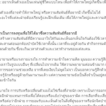
อยากเห็นตัวเองเป็นแฟน/คู่ชีวิตแบบไหน เพื่อทำให้ภาพใหญ่เกิดขึ้น เพื
วเองที่อาจทำให้ภาพใหญ่ หรือความสัมพันธ์ที่อยากมี เกิดขึ้นไม่ได้
ษะอะไรที่แต่ละฝ่ายต้องเรียนรู้และฝึกเพิ่มเติม เพื่อให้ภาพใหญ่และความส
เป็นการลงทุนเพื่อให้ได้มาซึ่งความสัมพันธ์ที่อยากมี
ารสร้างความสัมพันธ์ที่มีความเอาใจใส่กันและเห็นอกเห็นใจกันต้องใช้เว
างและสานต่อนอกห้องบำบัดใช้เวลาทั้งนั้น เวลาที่จะอยู่ด้วยกัน ทำกิจกรรมด
งแผนด้วยกัน ซึ่งจะกินเวลาส่วนตัวและเวลาทำงานของแต่ละคน
วามพยายามหรือแรงกายแรงใจ การทำความเข้าใจความคิด มุมมอง ความรู้
ของเราในรูปแบบอื่นๆ ที่เปลี่ยนไปจากเดิม ใช้ความพยายามค่อนข้างมาก เ
การขอความช่วยเหลือ จากที่เคยเงียบไม่พูดไม่จา เป็นบอกความรู้สึกด้วยว
จรู้จักหรืออยู่ด้วยกันมานานแล้ว แต่ความพยายามยังเป็นสิ่งจำเป็นอยู
มเข้าใจกัน
สบายใจ การปรับหรือเปลี่ยนตัวเองไม่ใช่เรื่องที่ง่ายนัก เพราะเป็นการออ
ใจอีกฝ่ายแทนการฟังเพื่อโต้ตอบหรือแย้งว่าคู่ของเราผิด การเลือกที่จะเสี
ต่อว่าอีกฝ่าย การยอมรับและเห็นด้วยในสิ่งที่คู่ของเราหรือนักจิตบำบัดช