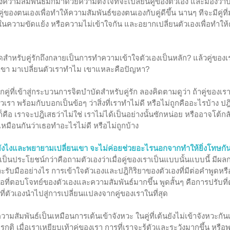
ื่องความสัมพันธ์มักมาด้วยความตั้งใจที่จะเปลี่ยนคู่ของตัวเอง และมองว
่ของตนเองเพื่อทำให้ความสัมพันธ์ของตนเองกับคู่ดีขึ้น นานๆ ทีจะมีคู่ท
นในความขัดแย้ง หรือความไม่เข้าใจกัน และอยากเปลี่ยนตัวเองเพื่อทำให้
หรับคู่รักถึงกลายเป็นการทำความเข้าใจตัวเองเป็นหลัก? แล้วคู่ของเรา
นเขา มาเปลี่ยนตัวเราทำไม เขาแหละคือปัญหา?
กคู่ที่เข้าสู่กระบวนการจิตบำบัดสำหรับคู่รัก ลองคิดตามดูว่า ถ้าคู่ของเร
เรา พร้อมกับบอกเป็นข้อๆ ว่าสิ่งที่เราทำไม่ดี หรือไม่ถูกคืออะไรบ้าง ป
้นก็คือ เราจะปฎิเสธว่าไม่ใช่ เราไม่ได้เป็นอย่างนั้นซักหน่อย หรืออาจโต้ก
เหมือนกันว่าเธอทำอะไรไม่ดี หรือไม่ถูกบ้าง
ดียังไงและพยายามเปลี่ยนเขา จะไม่ค่อยช่วยอะไรนอกจากทำให้ยิ่งโทษ
ละเป็นประโยชน์กว่าคือถามตัวเองว่าเมื่อคู่ของเราเป็นแบบนั้นแบบนี้ มีผ
และรับมืออย่างไร การเข้าใจตัวเองและปฎิกิริยาของตัวเองที่มีต่อคำพูดหร
อที่ตอบโจทย์ของตัวเองและความสัมพันธ์มากขึ้น พูดสั้นๆ คือการปรับที
บที่ตัวเองนำไปสู่การเปลี่ยนแปลงจากคู่ของเราในที่สุด
ความสัมพันธ์เป็นเหมือนการเต้นเข้าจังหวะ ในคู่ที่เต้นยังไม่เข้าจังหวะกั
ปรกติ เมื่อเราเหยียบเท้าคู่ของเรา การที่เราจะรู้ตัวและระวังมากขึ้น หร