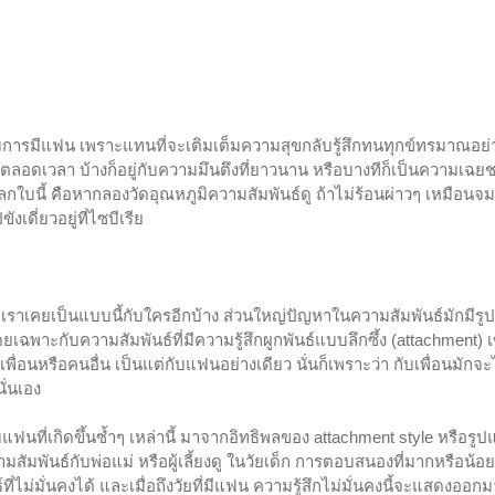
ยกับการมีแฟน เพราะแทนที่จะเติมเต็มความสุขกลับรู้สึกทนทุกข์ทรมาณอย่า
อดเวลา บ้างก็อยู่กับความมึนตึงที่ยาวนาน หรือบางทีก็เป็นความเฉยชาที่แ
กใบนี้ คือหากลองวัดอุณหภูมิความสัมพันธ์ดู ถ้าไม่ร้อนผ่าวๆ เหมือนจม
เดี่ยวอยู่ที่ไซบีเรีย
่าเราเคยเป็นแบบนี้กับใครอีกบ้าง ส่วนใหญ่ปัญหาในความสัมพันธ์มักมีรูป
โดยเฉพาะกับความสัมพันธ์ที่มีความรู้สึกผูกพันธ์แบบลึกซึ้ง (attachment) 
พื่อนหรือคนอื่น เป็นแต่กับแฟนอย่างเดียว นั่นก็เพราะว่า กับเพื่อนมักจะไ
นั่นเอง
แฟนที่เกิดขึ้นซ้ำๆ เหล่านี้ มาจากอิทธิพลของ attachment style หรือ
มสัมพันธ์กับพ่อแม่ หรือผู้เลี้ยงดู ในวัยเด็ก การตอบสนองที่มากหรือน้อ
่ไม่มั่นคงได้ และเมื่อถึงวัยที่มีแฟน ความรู้สึกไม่มั่นคงนี้จะแสดงออกม