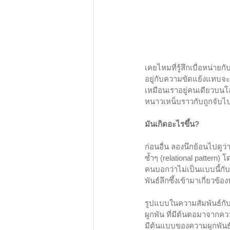
เคยไหมที่รู้สึกเบื่อหน่า
อยู่กับความขัดแย้งแทบจะตล
เหมือนเราอยู่คนเดียวบนโล
หนาวเหน็บราวกับถูกจับไปขัง
มันเกิดอะไรขึ้น? 
ก่อนอื่น ลองนึกย้อนไปดูว
ซ้ำๆ (relational pattern) 
คนบอกว่าไม่เป็นแบบนี้กับเ
พันธ์ลึกซึ้งเข้ามาเกี่ยวข้อง
รูปแบบในความสัมพันธ์กับ
ผูกพัน ที่มีต้นตอมาจากควา
มีต้นแบบของความผูกพันธ์ที