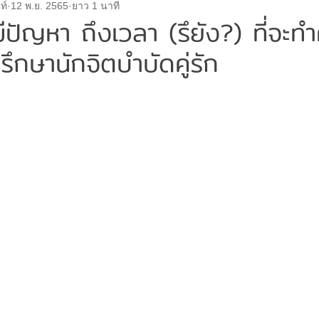
ท์
12 พ.ย. 2565
ยาว 1 นาที
ด
จิตแพทย์
ค่าบริการ
เด็กและวัยรุ่น
โรคซึมเศ
ักมีปัญหา ถึงเวลา (รึยัง?) ที่จะ
รึกษานักจิตบำบัดคู่รัก