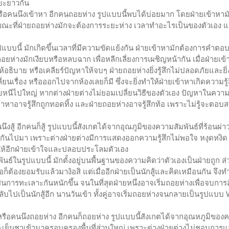
ยะยาวกัน
รือคนนึงเข้าหา อีกคนถอยห่าง รูปแบบนี้พบได้บ่อยมาก โดยฝ่ายเข้าหาม
ณะที่ฝ่ายถอยห่างมักจะต้องการระยะห่าง เวลาทำอะไรเป็นของตัวเอง แ
แบบนี้ มักเกิดขึ้นเวลาที่มีความขัดแย้งกัน ฝ่ายเข้าหามักต้องการคำต
อยห่างมักเงียบหรือหลบฉาก เพื่อหลีกเลี่ยงการเผชิญหน้ากัน เมื่อฝ่ายเข
อธิบาย หรือเคลียร์ปัญหาให้จบๆ ฝ่ายถอยห่างยิ่งรู้สึกไม่ปลอดภัยและยิ่
ลี่ยนเรื่อง หรือออกไปจากห้องเลยก็มี ซึ่งจะยิ่งทำให้ฝ่ายเข้าหาเกิดความร
่งถอยหนีไปใหญ่ หากต่างฝ่ายต่างไม่ยอมเปลี่ยนวิธีของตัวเอง ปัญหาในความ
าหาอาจรู้สึกถูกทอดทิ้ง และฝ่ายถอยห่างอาจรู้สึกท้อ เพราะไม่รู้จะตอบ
ึงสู้ อีกคนก็สู้ รูปแบบนี้สังเกตได้จากอุณภูมิของความสัมพันธ์ที่ร้อนผ่
ษกันไปมา เพราะต่างฝ่ายต่างมีการแสดงออกความรู้สึกไม่พอใจ หงุดหงิด
ังให้อีกฝ่ายเข้าใจและปลอบประโลมตัวเอง
ธ์ในรูปแบบนี้ มักตั้งอยู่บนพื้นฐานของความคิดว่าตัวเองเป็นฝ่ายถูก ส่
ธอก็ต้องยอมรับแล้วมาง้อสิ แต่เมื่ออีกฝ่ายเป็นนักสู้และคิดเหมือนกัน จึงท
การทะเลาะกันหนักขึ้น จนในที่สุดฝ่ายหนึ่งอาจเริ่มถอยห่างเพื่อจบการสู้
ลับไปเป็นนักสู้อีก นานวันเข้า ทั้งคู่อาจเริ่มถอยห่างจนกลายเป็นรูปแบบ
รือคนนึงถอยห่าง อีกคนก็ถอยห่าง รูปแบบนี้สังเกตได้จากอุณหภูมิของคว
ะเย็นชาเข้ามาครอบครองพื้นที่ส่วนใหญ่ เพราะต่างฝ่ายต่างไม่ชอบการแ