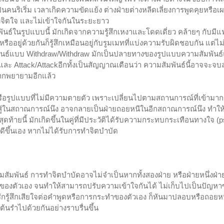
็นคนริเริ่ม เวลาเกิดความขัดแย้ง ต่างฝ่ายต่างหลีดเลี่ยงการพูดคุยหรือเ
างจิตใจ และไม่เข้าใจกันในระยะยาว
ธ์ในรูปแบบนี้ มักเกิดจากความรู้สึกเหงาและโดดเดี่ยว คล้ายๆ กับมีแ
ืออยู่ด้วยกันก็รู้สึกเหมือนอยู่กับรูมเมทที่แบ่งความรับผิดชอบกัน แต่ไม่
พันธ์แบบ Withdraw/Withdraw มักเป็นปลายทางของรูปแบบความสัมพันธ
และ Attack/Attackอีกทั้งเป็นสัญญาณเตือนว่า ความสัมพันธ์นี้อาจจะจบ
ยากพยายามอีกแล้ว
ือรูปแบบที่ไม่มีความตายตัว เพราะเปลี่ยนไปตามสถานการณ์ที่เข้ามากร
ยสู้ในสถาณการณ์นึง อาจกลายเป็นฝ่ายถอยหนีในอีกสถาณการณ์นึง ทำให
ท้ายนี้ มักเกิดขึ้นในคู่ที่มีประวัติได้รับความกระทบกระเทือนทางใจ (p
ดีขึ้นเอง หากไม่ได้รับการทำจิตบำบัด
มสัมพันธ์ การทำจิตบำบัดอาจไม่จำเป็นหากทั้งสองฝ่าย หรือฝ่ายหนึ่งฝ่า
่ของตัวเอง จนทำให้สามารถปรับความเข้าใจกันได้ ไม่เก็บไปเป็นปัญหา
่าคู่รักรู้สึกเสียใจต่อคำพูดหรือการกระทำของตัวเอง ก็หันมาปลอบหรือถอยหนึ่
ะเต้นรำไปด้วยกันอย่างราบรื่นขึ้น