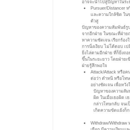
อาจจะนำไปสู่ปัญหาในระ
Pursuer/Distancer ห
และความใกล้ชิด ในข
ตัวสู
ปัญหาของความสัมพันธ์รูป
จากอีกฝ่าย ในขณะที่ฝ่ายถ
หาความชัดเจน เรียกร้องให้
การนิ่งเงียบ ไม่โต้ตอบ เป
ยิ่งไล่ตามอีกฝ่าย ที่ก็ยิ
ขึ้นในระยะยาว โดยฝ่ายเข้
ฝ่ายรู้สึกพอใจ
Attack/Attack หรือคนน
ต่อว่า ตำหนิ หรือโท
อย่างชัดเจน เพื่อหว
ปัญหาของความสัมพัน
ผิด ในเมื่อเธอผิด เ
กล่าวโทษกลับ จนเป็น
เกิดความขัดแย้งก็ก
Withdraw/Withdraw ห
เยือก มีความเงียบแล