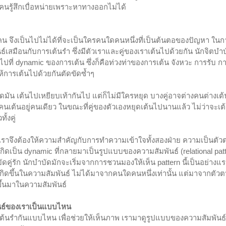
คนรู้สึกเบื่อหน่ายเพราะหาทางออกไม่ได้
คน จึงเป็นไปไม่ได้ที่จะเป็นใครคนใดคนหนึ่งที่เป็นต้นตอของปัญหา ในกา
์เสมือนกับการเต้นรำ ซึ่งมีตัวเราและคู่ของเราเต้นไปด้วยกัน นักจิตบ
ปที่ dynamic ของการเต้น ซึ่งก็คือท่วงท่าของการเต้น จังหวะ การรับ 
ห้การเต้นไปด้วยกันตัดขัดซ้ำๆ
็ดมัน เต้นไปเหยียบเท้ากันไป แต่ก็ไม่มีใครหยุด บางคู่อาจต่างคนต่างเต้
นเต้นอยู่คนเดียว ในขณะที่คู่ของตัวเองหยุดเต้นไปนานแล้ว ไม่ว่าจะเต
้งคู่ 
า เราจึงต้องให้ความสำคัญกับการทำความเข้าใจทั้งสองฝ่าย ความเป็นตัว
ดเป็น dynamic ที่กลายมาเป็นรูปแบบของความสัมพันธ์ (relational patte
ู่รัก นักบำบัดมักจะเริ่มจากการชวนมองให้เห็น pattern นี้เป็นอย่างแรก
กิดขึ้นในความสัมพันธ์ ไม่ได้มาจากคนใดคนหนึ่งเท่านั้น แต่มาจากตัวตนข
ขึ้นมาในความสัมพันธ์
ันธ์ของเราเป็นแบบไหน
งเต้นรำกันแบบไหน เพื่อช่วยให้เห็นภาพ เรามาดูรูปแบบของความสัมพันธ์