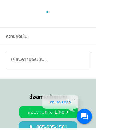
ความคิดเห็น
เล่นแบบเลอะเทอะ ยิ่งเยอะ
เล่นธรรมดากับเล่
เขียนความคิดเห็น…
ประสบการณ์
ต่างกันอย่างไร ?
ช่องทางนัดหมาย
สอบถาม คลิก
สอบถามทาง Line
065-635-1561