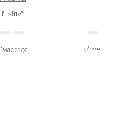
ดูทั้งหมด
โพสต์ล่าสุด