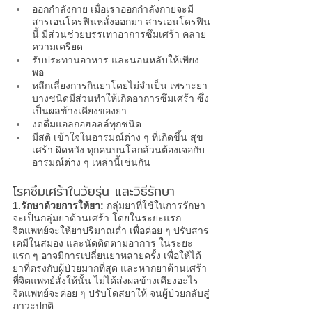
ออกกำลังกาย เมื่อเราออกกำลังกายจะมี
สารเอนโดรฟินหลั่งออกมา สารเอนโดรฟิน
นี้ มีส่วนช่วยบรรเทาอาการซึมเศร้า คลาย
ความเครียด
รับประทานอาหาร และนอนหลับให้เพียง
พอ
หลีกเลี่ยงการกินยาโดยไม่จำเป็น เพราะยา
บางชนิดมีส่วนทำให้เกิดอาการซึมเศร้า ซึ่ง
เป็นผลข้างเคียงของยา
งดดื่มแอลกอฮอลล์ทุกชนิด
มีสติ เข้าใจในอารมณ์ต่าง ๆ ที่เกิดขึ้น สุข 
เศร้า ผิดหวัง ทุกคนบนโลกล้วนต้องเจอกับ
อารมณ์ต่าง ๆ เหล่านี้เช่นกัน
โรคซึมเศร้า
ในวัยรุ่น และวิธีรักษา
1.รักษาด้วยการให้ยา: 
กลุ่มยาที่ใช้ในการรักษา
จะเป็นกลุ่มยาต้านเศร้า โดยในระยะแรก
จิตแพทย์
จะให้ยาปริมาณต่ำ เพื่อค่อย ๆ ปรับสาร
เคมีในสมอง และนัดติดตามอาการ ในระยะ
แรก ๆ อาจมีการเปลี่ยนยาหลายครั้ง เพื่อให้ได้
ยาที่ตรงกับผู้ป่วยมากที่สุด และหากยาต้านเศร้า
ที่จิตแพทย์สั่งให้นั้น ไม่ได้ส่งผลข้างเคียงอะไร 
จิตแพทย์จะค่อย ๆ ปรับโดสยาให้ จนผู้ป่วยกลับสู่
ภาวะปกติ