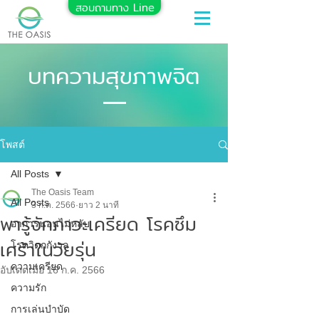
สอบถามทาง Line
บทความสุขภาพจิต
โพสต์
All Posts
The Oasis Team
All Posts
3 ก.ค. 2566
ยาว 2 นาที
พารู้จักภาวะเครียด โรคซึม
อาการนอนไม่หลับ
เศร้าในวัยรุ่น
โรควิตกกังวล
ความเครียด
อัปเดตเมื่อ
16 ก.ค. 2566
ความรัก
การเล่นบำบัด