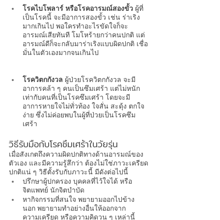
โรคไบโพลาร์ หรือโรคอารมณ์สองขั้ว 
ผู้ที่
เป็นโรคนี้ จะมีอาการสองขั้ว เช่น ร่าเริง
มากเกินไป พอใครทำอะไรขัดใจก็จะ
อารมณ์เสียทันที โมโหร้ายกว่าคนปกติ แต่
อารมณ์ดีก็จะกลับมาร่าเริงแบบผิดปกติ เชื่อ
มั่นในตัวเองมากจนเกินไป
โรควิตกกังวล
ผู้ป่วยโรควิตกกังวล จะมี
อาการคล้า ๆ คนเป็นซึมเศร้า แต่ไม่หนัก
เท่ากับคนที่เป็น
โรคซึมเศร้า
 โดยจะมี
อาการหายใจไม่ทั่วท้อง ใจสั่น สะดุ้ง ตกใจ
ง่าย ซึ่งไม่ค่อยพบในผู้ที่ป่วยเป็นโรคซึม
เศร้า 
วิธีรับมือกับ
โรคซึมเศร้า
ในวัยรุ่น
เมื่อสังเกตถึงความผิดปกติทางด้านอารมณ์ของ
ตัวเอง และมีความรู้สึกว่า ต้องไม่ใช่ภาวะเครียด
ปกติแน่ ๆ วิธีตั้งรับกับภาวะนี้ มีดังต่อไปนี้ 
ปรึกษาผู้ปกครอง บุคคลที่ไว้ใจได้ หรือ
จิตแพทย์
 นักจิตบำบัด
หากิจกรรมที่สนใจ พยายามออกไปข้าง
นอก พยายามทำอย่างอื่นให้ออกจาก
ความเครียด หรือความคิดวน ๆ เหล่านี้