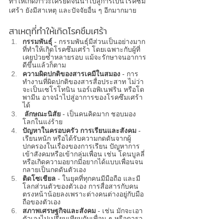
ทำให้เกิดภาวะเครียดจนนำไปสู่การเป็นโรคซึม
เศร้า ยังมีสาเหตุ และปัจจัยอื่น ๆ อีกมากมาย
สาเหตุที่ทำให้เกิด
โรคซึมเศร้า
กรรมพันธุ์ 
- กรรมพันธุ์มีส่วนเป็นอย่างมาก
ที่ทำให้เกิด
โรคซึมเศร้า
 โดยเฉพาะกับผู้ที่
เคยป่วยซ้ำหลายรอบ แม้จะรักษาจนอาการ
ดีขึ้นแล้วก็ตาม
ความผิดปกติของสารเคมีในสมอง 
- การ
ทำงานที่ผิดปกติของสารสื่อประสาท ไม่ว่า
จะเป็นเซโรโทนิน นอร์เอพิเนฟริน หรือโด
พามีน อาจนำไปสู่อาการของ
โรคซึมเศร้า
ได้
 ลักษณะนิสัย 
- เป็นคนคิดมาก ชอบมอง
โลกในแง่ร้าย
ปัญหาในครอบครัว การเรียนและสังคม 
- 
เรียนหนัก หรือได้รับความกดดันจากผู้
ปกครองในเรื่องของการเรียน ปัญหาการ
เข้าสังคมหรือเข้ากลุ่มเพื่อน เช่น โดนบูลลี่ 
หรือเกิดความอยากมีอยากได้แบบเพื่อนจน
กลายเป็นกดดันตัวเอง 
ติดโซเชียล 
- ในยุคที่ทุกคนมีมือถือ และมี
โลกส่วนตัวของตัวเอง การสื่อสารกับคน
ตรงหน้าน้อยลงเพราะต่างคนต่างอยู่กับมือ
ถือของตัวเอง
สภาพเศรษฐกิจและสังคม 
- เช่น มักจะเอา
ตัวเองไปเปรียบเทียบกับเพื่อน ๆ หรือดารา