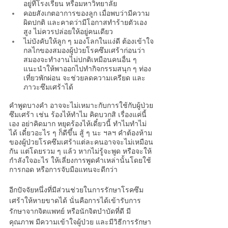
อยู่ที่โรงเรียน หรือมหาวิทยาลัย
คอยสังเกตอาการของลูก เมื่อพบว่ามีความ
ผิดปกติ และคาดว่ามีโอกาสทำร้ายตัวเอง
สูง ไม่ควรปล่อยให้อยู่คนเดียว 
ไม่บังคับให้ลูก ๆ มองโลกในแง่ดี ต้องเข้าใจ
กลไกของสมองผู้ป่วย
โรคซึมเศร้า
ก่อนว่า 
สมองจะทำงานไม่ปกติเหมือนคนอื่น ๆ 
แนะนำให้พาออกไปทำกิจกรรมสนุก ๆ ท่อง
เที่ยวพักผ่อน จะช่วยลดความเครียด และ
ภาวะซึมเศร้าได้
คำพูดบางคำ อาจจะไม่เหมาะกับการใช้กับผู้ป่วย
ซึมเศร้า เช่น ร้องไห้ทำไม คิดบวกสิ เรื่องแค่นี้
เอง อย่าคิดมาก หยุดร้องไห้เดี๋ยวนี้ ทำไมทำไม่
ได้ เดี๋ยวอะไร ๆ ก็ดีขึ้น สู้ ๆ นะ ฯลฯ คำต้องห้าม
ของผู้ป่วย
โรคซึมเศร้า
แต่ละคนอาจจะไม่เหมือน
กัน แต่โดยรวม ๆ แล้ว หากไม่รู้จะพูด หรือจะให้
กำลังใจอะไร ให้เลี่ยงการพูดคำเหล่านั้นโดยใช้ 
การกอด หรือการจับมือแทนจะดีกว่า
อีกปัจจัยหนึ่งที่มีส่วนช่วยในการรักษา
โรคซึม
เศร้า
ให้หายขาดได้ นั่นคือการได้เข้ารับการ
รักษาจาก
จิตแพทย์
 หรือนักจิตบำบัดที่ดี มี
คุณภาพ มีความเข้าใจผู้ป่วย และมีวิธีการรักษา