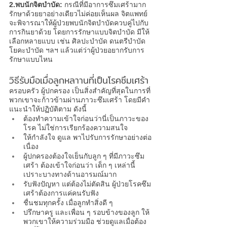
2.พบนักจิตบำบัด: 
กรณีที่มีอาการซึมเศร้ามาก 
รักษาด้วยยาอย่างเดียวไม่ค่อยเห็นผล จิตแพทย์
จะพิจารณาให้ผู้ป่วยพบนักจิตบำบัดควบคู่ไปกับ
การกินยาด้วย โดยการรักษาแบบจิตบำบัด มีให้
เลือกหลายแบบ เช่น ศิลปะบำบัด ดนตรีบำบัด 
โยคะบำบัด ฯลฯ แล้วแต่ว่าผู้ป่วยอยากรับการ
รักษาแบบไหน 
วิธีรับมือเมื่อลูกหลาานที่เป็น
โรคซึมเศร้า
ครอบครัว ผู้ปกครอง เป็นสิ่งสำคัญที่สุดในการที่
พวกเขาจะก้าวข้ามผ่านภาวะซึมเศร้า โดยมีคำ
แนะนำให้ปฏิบัติตาม ดังนี้ 
ต้องทำความเข้าใจก่อนว่านี่เป็นภาวะของ
โรค ไม่ใช่การเรียกร้องความสนใจ
ให้กำลังใจ ดูแล พาไปรับการรักษาอย่างต่อ
เนื่อง
ผู้ปกครองต้องใจเย็นกับลูก ๆ ที่มีภาวะซึม
เศร้า ต้องเข้าใจก่อนว่า เด็ก ๆ เหล่านี้
เปราะบางทางด้านอารมณ์มาก 
รับฟังปัญหา แต่ต้องไม่ตัดสิน ผู้ป่วย
โรคซึม
เศร้า
ต้องการแค่คนรับฟัง
ชื่นชมทุกครั้ง เมื่อลูกทำสิ่งดี ๆ 
ปรึกษาครู และเพื่อน ๆ รอบข้างของลูก ให้
พวกเขาให้ความร่วมมือ ช่วยดูแลเมื่อต้อง