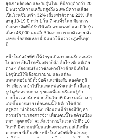
สุขภาพจิตเด็ก และวัยรุ่นไทย ที่มีอายุต่ำกว่า 20 
ปี พบว่ามีความเครียดสูงถึง 28% มีความเสี่ยง
เป็น
โรคซึมเศร้า
 32% เสี่ยงฆ่าตัวตาย 22% เด็ก
อายุ 10-19 ปี กว่า 1 ใน 7 คนทั่วโลก มีอาการ
ป่วยทางจิตที่ได้รับวินิจฉัยจากแพทย์ และมีวัยรุ่น
เกือบ 46,000 คนเสียชีวิตจากการฆ่าตัวตาย ตัว
เลขห รือสถิติเหล่านี้ มีแนวโน้มว่าจะสูงขึ้นทุก
ปี 
หนึ่งในปัจจัยที่ทำให้วัยรุ่นเกิดภาวะเครียดจนนำ
ไปสู่การเป็น
โรคซึมเศร้า
ก็คือ สื่อโซเชียลมีเดีย
ต่าง ๆ ต้องยอมรับว่าช่องทางโซเชียลมีเดียใน
ปัจจุบันมีให้เลือกมากมาย และแต่ละ
แพลตฟอร์มก็มีทั้งข้อดี และข้อเสีย ลองคิดดูสิ
ว่า เมื่อเราเข้าไปในแพลตฟอร์มเหล่านี้ เลื่อนดู
รูป ดูข้อความต่าง ๆ ของเพื่อน หรือคนรู้จัก 
ภายในเวลานับหน่วยเป็นวินาที มีอารมณ์ต่าง ๆ 
เกิดขึ้นมากมาย เพื่อนคนนี้ไปเที่ยวใช้ชีวิต
หรูหรา “น่าอิจฉาจัง” เพื่อนคนนี้กำลังมีปัญหา
ความรัก “น่าสงสารจัง” เพื่อนคนนี้โพสต์รูปน้อง
หมา “ดูตลกจัง” จะเห็นว่าภายในเวลาไม่ถึง 10 
วินาที มีความเปลี่ยนแปลงทางอารมณ์เกิดขึ้น
มากมาย นี่เป็นเพียงหนึ่งในปัจจัยที่เป็นสาเหตุ