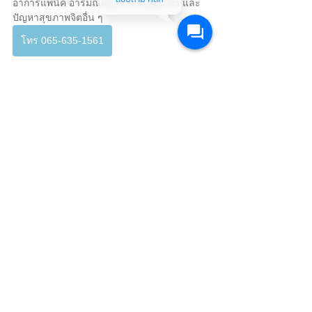
อาการแพนิค อารมณ์สองขั้ว ย้ำคิดย้ำทำ และ
ปัญหาสุขภาพจิตอื่น ๆ
โทร 065-635-1561
LINE
E-mail : info@theoasiscare.com
โรคซึมเศร้า