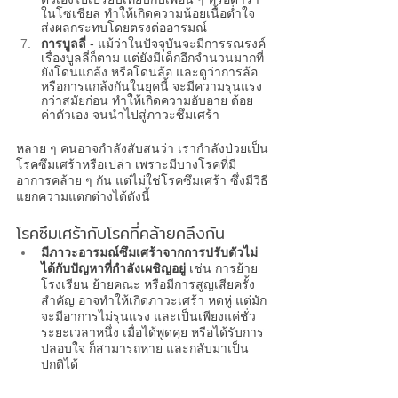
ในโซเชียล ทำให้เกิดความน้อยเนื้อต่ำใจ 
ส่งผลกระทบโดยตรงต่ออารมณ์
การบูลลี่ 
- แม้ว่าในปัจจุบันจะมีการรณรงค์
เรื่องบูลลี่ก็ตาม แต่ยังมีเด็กอีกจำนวนมากที่
ยังโดนแกล้ง หรือโดนล้อ และดูว่าการล้อ 
หรือการแกล้งกันในยุคนี้ จะมีความรุนแรง
กว่าสมัยก่อน ทำให้เกิดความอับอาย ด้อย
ค่าตัวเอง จนนำไปสู่ภาวะซึมเศร้า 
หลาย ๆ คนอาจกำลังสับสนว่า เรากำลังป่วยเป็น
โรคซึมเศร้า
หรือเปล่า เพราะมีบางโรคที่มี
อาการคล้าย ๆ กัน แต่ไม่ใช่โรคซึมเศร้า ซึ่งมีวิธี
แยกความแตกต่างได้ดังนี้ 
โรคซึมเศร้า
กับโรคที่คล้ายคลึงกัน
มีภาวะอารมณ์ซึมเศร้าจากการปรับตัวไม่
ได้กับปัญหาที่กำลังเผชิญอยู่ 
เช่น การย้าย
โรงเรียน ย้ายคณะ หรือมีการสูญเสียครั้ง
สำคัญ อาจทำให้เกิดภาวะเศร้า หดหู่ แต่มัก
จะมีอาการไม่รุนแรง และเป็นเพียงแค่ชั่ว
ระยะเวลาหนึ่ง เมื่อได้พูดคุย หรือได้รับการ
ปลอบใจ ก็สามารถหาย และกลับมาเป็น
ปกติได้ 