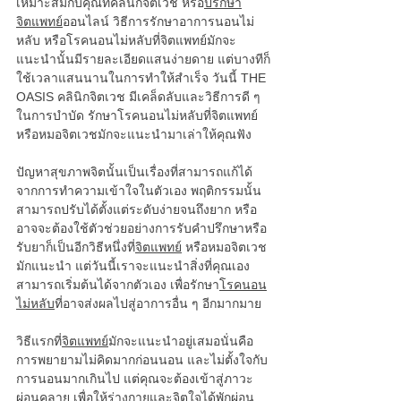
เหมาะสมกับคุณที่คลินิกจิตเวช หรือ
ปรึกษา
จิตแพทย์
ออนไลน์ วิธีการรักษาอาการนอนไม่
หลับ หรือโรคนอนไม่หลับที่จิตแพทย์มักจะ
แนะนำนั้นมีรายละเอียดแสนง่ายดาย แต่บางทีก็
ใช้เวลาแสนนานในการทำให้สำเร็จ วันนี้ THE 
OASIS คลินิกจิตเวช มีเคล็ดลับและวิธีการดี ๆ 
ในการบำบัด รักษาโรคนอนไม่หลับที่จิตแพทย์ 
หรือหมอจิตเวชมักจะแนะนำมาเล่าให้คุณฟัง
ปัญหาสุขภาพจิตนั้นเป็นเรื่องที่สามารถแก้ได้
จากการทำความเข้าใจในตัวเอง พฤติกรรมนั้น
สามารถปรับได้ตั้งแต่ระดับง่ายจนถึงยาก หรือ
อาจจะต้องใช้ตัวช่วยอย่างการรับคำปรึกษาหรือ
รับยาก็เป็นอีกวิธีหนึ่งที่
จิตแพทย์
 หรือหมอจิตเวช
มักแนะนำ แต่วันนี้เราจะแนะนำสิ่งที่คุณเอง
สามารถเริ่มต้นได้จากตัวเอง เพื่อรักษา
โรคนอน
ไม่หลับ
ที่อาจส่งผลไปสู่อาการอื่น ๆ อีกมากมาย
วิธีแรกที่
จิตแพทย์
มักจะแนะนำอยู่เสมอนั่นคือ
การพยายามไม่คิดมากก่อนนอน และไม่ตั้งใจกับ
การนอนมากเกินไป แต่คุณจะต้องเข้าสู่ภาวะ
ผ่อนคลาย เพื่อให้ร่างกายและจิตใจได้พักผ่อน