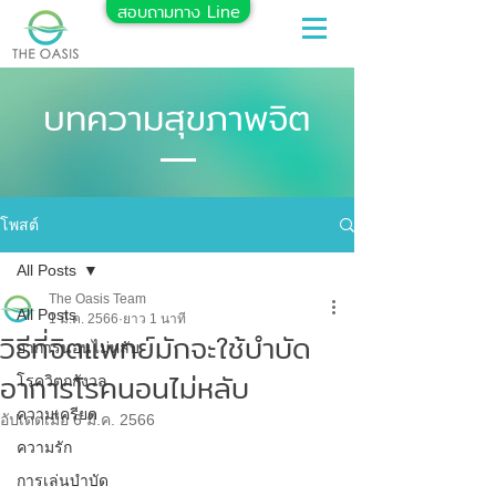
สอบถามทาง Line
บทความสุขภาพจิต
โพสต์
All Posts
The Oasis Team
All Posts
1 มี.ค. 2566
ยาว 1 นาที
วิธีที่จิตแพทย์มักจะใช้บำบัด
อาการนอนไม่หลับ
อาการโรคนอนไม่หลับ
โรควิตกกังวล
ความเครียด
อัปเดตเมื่อ
6 มี.ค. 2566
ความรัก
การเล่นบำบัด