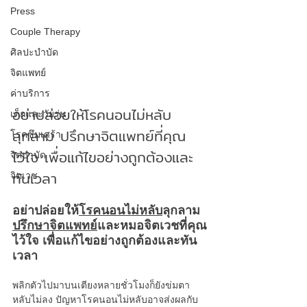
Press
Couple Therapy
ศิลปะบำบัด
จิตแพทย์
ค่าบริการ
อย่าปล่อยให้โรคนอนไม่หลับ
เด็กและวัยรุ่น
ลุกลาม ปรึกษาจิตแพทย์ที่คุณ
โรคซึมเศร้า
ไว้ใจ เพื่อแก้ไขอย่างถูกต้องและ
จิตบำบัด
ทันเวลา
จิตเวช
อย่าปล่อยให้
โรคนอนไม่หลับ
ลุกลาม 
ปรึกษาจิตแพทย์
และหมอจิตเวชที่คุณ
ไว้ใจ เพื่อแก้ไขอย่างถูกต้องและทัน
เวลา
พลิกตัวไปมาบนเตียงหลายชั่วโมงก็ยังข่มตา
หลับไม่ลง ปัญหาโรคนอนไม่หลับอาจส่งผลกับ