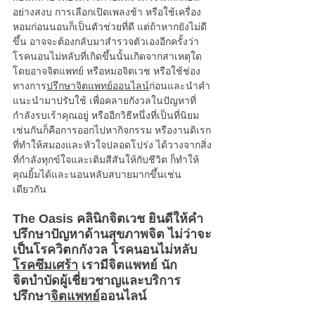
อย่างสงบ การเลือกเปิดเพลงช้า หรือใช้เครื่อง
หอมก่อนนอนก็เป็นตัวช่วยที่ดี แต่ถ้าหากยังไม่ดี
ขึ้น อาจจะต้องกลับมาสำรวจตัวเองอีกครั้งว่า
โรคนอนไม่หลับที่เกิดขึ้นนั้นเกิดจากสาเหตุใด 
โดยอาจจิตแพทย์ หรือหมอจิตเวช หรือใช้ช่อง
ทางการ
ปรึกษาจิตแพทย์ออนไลน์
ก่อนและนำคำ
แนะนำมาปรับใช้ เพื่อคลายกังวลในปัญหาที่
กำลังรบเร้าคุณอยู่ หรืออีกวิธีหนึ่งที่เป็นที่นิยม
เช่นกันก็คือการออกไปหากิจกรรม หรืองานดิเรก
ที่ทำให้สมองและหัวใจปลอดโปร่ง ได้วางจากสิ่ง
ที่กำลังทุกข์ใจและเติมสีสันให้กับชีวิต ก็ทำให้
คุณยิ้มได้และนอนหลับสบายมากขึ้นเช่น
เดียวกัน
The Oasis คลินิกจิตเวช ยินดีให้คำ
ปรึกษาปัญหาด้านสุขภาพจิต ไม่ว่าจะ
เป็นโรควิตกกังวล โรคนอนไม่หลับ 
โรคซึมเศร้า
 เรามีจิตแพทย์ นัก
จิตบำบัดผู้เชี่ยวชาญและบริการ
ปรึกษา
จิตแพทย์
ออนไลน์