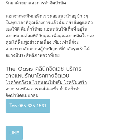
รักษาด้วยยาและการทำจิตบำบัด
นอกจากจะมีหมอจิตเวชคอยแนะนำอยู่ข้า งๆ 
ในทุกเวลาที่คุณต้องการแล้วนั้น อย่าลืมดูแลตัว
เองให้ดี ดื่มน้ำให้พอ นอนหลับให้เต็มที่ อยู่ใน
สภาพแวดล้อมที่ดีกับคุณ เพื่อคุณสภาพจิตใจของ
คุณได้ฟื้นฟูอย่างต่อเนื่อง เพียงเท่านี้ก็จะ
สามารถกลับมาต่อสู้กับปัญหาที่กำลังรุมเร้าได้
อย่างมีประสิทธิภาพกว่าที่เคย
The Oasis 
คลินิกจิตเวช
 บริการ
วางแผนรักษาโรคทางจิตเวช
โรควิตกกังวล
โรคนอนไม่หลับ
โรคซึมเศร้า
อาการแพนิค อารมณ์สองขั้ว ย้ำคิดย้ำทำ 
จิตบำบัดแบบกลุ่ม 
โทร 065-635-1561
LINE