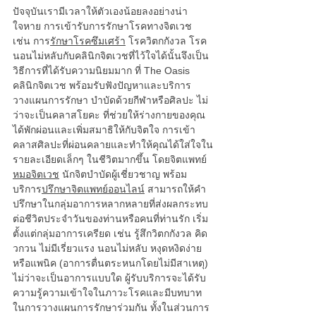
ปัจจุบันเรามีเวลาให้ตัวเองน้อยลงอย่างน่า
ใจหาย การเข้ารับการรักษาโรคทางจิตเวช 
เช่น การ
รักษาโรคซึมเศร้า
 โรควิตกกังวล โรค
นอนไม่หลับกับคลินิกจิตเวชที่ไว้ใจได้นั้นจึงเป็น
วิธีการที่ได้รับความนิยมมาก ที่ The Oasis 
คลินิกจิตเวช พร้อมรับฟังปัญหาและบริการ
วางแผนการรักษา บำบัดด้วยกีฬาหรือศิลปะ ไม่
ว่าจะเป็นคลาสโยคะ ที่ช่วยให้ร่างกายของคุณ
ได้พักผ่อนและเพิ่มสมาธิให้กับจิตใจ การเข้า
คลาสศิลปะที่ผ่อนคลายและทำให้คุณได้ใส่ใจใน
รายละเอียดเล็กๆ ในชีวิตมากขึ้น โดยจิตแพทย์ 
หมอจิตเวช
 นักจิตบำบัดผู้เชี่ยวชาญ พร้อม
บริการ
ปรึกษาจิตแพทย์ออนไลน์
 สามารถให้คำ
ปรึกษาในกลุ่มอาการหลากหลายที่ส่งผลกระทบ
ต่อชีวิตประจำวันของท่านหรือคนที่ท่านรัก เริ่ม
ตั้งแต่กลุ่มอาการเครียด เช่น รู้สึกวิตกกังวล คิด
วกวน ไม่มีเรี่ยวแรง นอนไม่หลับ หงุดหงิดง่าย 
หรือแพนิค (อาการตื่นตระหนกโดยไม่มีสาเหตุ) 
ไม่ว่าจะเป็นอาการแบบใด ผู้รับบริการจะได้รับ
ความรู้ความเข้าใจในภาวะโรคและมีบทบาท
ในการวางแผนการรักษาร่วมกัน ทั้งในส่วนการ