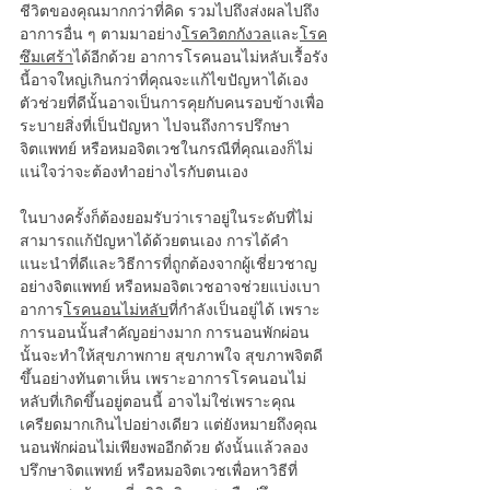
ชีวิตของคุณมากกว่าที่คิด รวมไปถึงส่งผลไปถึง
อาการอื่น ๆ ตามมาอย่าง
โรควิตกกังวล
และ
โรค
ซึมเศร้า
ได้อีกด้วย อาการโรคนอนไม่หลับเรื้อรัง
นี้อาจใหญ่เกินกว่าที่คุณจะแก้ไขปัญหาได้เอง 
ตัวช่วยที่ดีนั้นอาจเป็นการคุยกับคนรอบข้างเพื่อ
ระบายสิ่งที่เป็นปัญหา ไปจนถึงการปรึกษา
จิตแพทย์ หรือหมอจิตเวชในกรณีที่คุณเองก็ไม่
แน่ใจว่าจะต้องทำอย่างไรกับตนเอง
ในบางครั้งก็ต้องยอมรับว่าเราอยู่ในระดับที่ไม่
สามารถแก้ปัญหาได้ด้วยตนเอง การได้คำ
แนะนำที่ดีและวิธีการที่ถูกต้องจากผู้เชี่ยวชาญ
อย่างจิตแพทย์ หรือหมอจิตเวชอาจช่วยแบ่งเบา
อาการ
โรคนอนไม่หลับ
ที่กำลังเป็นอยู่ได้ เพราะ
การนอนนั้นสำคัญอย่างมาก การนอนพักผ่อน
นั้นจะทำให้สุขภาพกาย สุขภาพใจ สุขภาพจิตดี
ขึ้นอย่างทันตาเห็น เพราะอาการโรคนอนไม่
หลับที่เกิดขึ้นอยู่ตอนนี้ อาจไม่ใช่เพราะคุณ
เครียดมากเกินไปอย่างเดียว แต่ยังหมายถึงคุณ
นอนพักผ่อนไม่เพียงพออีกด้วย ดังนั้นแล้วลอง
ปรึกษาจิตแพทย์ หรือหมอจิตเวชเพื่อหาวิธีที่