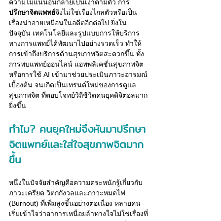
ความไม่แน่นอนกลายเป็นเงาตามตัว การ
ปรึกษาจิตแพทย์
จึงไม่ใช่เรื่องไกลตัวหรือเป็น
เรื่องน่าอายเหมือนในอดีตอีกต่อไป ยิ่งใน
ปัจจุบัน เทคโนโลยีและรูปแบบการให้บริการ
ทางการแพทย์ได้พัฒนาไปอย่างรวดเร็ว ทำให้
การเข้าถึงบริการด้านสุขภาพจิตสะดวกขึ้น ทั้ง
การพบแพทย์ออนไลน์ แอพพลิเคชั่นสุขภาพจิต 
หรือการใช้ AI เข้ามาช่วยประเมินภาวะอารมณ์
เบื้องต้น จนเกิดเป็นเทรนด์ใหม่ของการดูแล
สุขภาพจิต ที่ตอบโจทย์วิถีชีวิตคนยุคดิจิตอลมาก
ยิ่งขึ้น
ทำไม? คนยุคใหม่จึงหันมาปรึกษา
จิตแพทย์และใส่ใจสุขภาพจิตมาก
ขึ้น
หนึ่งในปัจจัยสำคัญคือความตระหนักรู้เกี่ยวกับ
ภาวะเครียด วิตกกังวลและภาวะหมดไฟ 
(Burnout) ที่เพิ่มสูงขึ้นอย่างต่อเนื่อง หลายคน
เริ่มเข้าใจว่าอาการเหนื่อยล้าทางใจไม่ใช่เรื่องที่