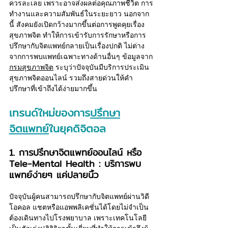
ควรละเลย เพราะอาจส่งผลต่อคุณภาพชีวิต การ
ทำงานและความสัมพันธ์ในระยะยาว นอกจาก
นี้ สังคมยังเปิดกว้างมากขึ้นต่อการพูดคุยเรื่อง
สุขภาพจิต ทำให้การเข้ารับการรักษาหรือการ
ปรึกษากับจิตแพทย์กลายเป็นเรื่องปกติ ไม่ต่าง
จากการพบแพทย์เฉพาะทางด้านอื่นๆ ข้อมูลจ
าก
กรมสุขภาพจิต
 ระ
บุว่าปัจจุบันมีบริการประเมิน
สุขภาพจิตออนไลน์ รวมถึงสายด่วนให้คำ
ปรึกษาที่เข้าถึงได้ง่ายมากขึ้น
เทรนด์ใหม่ของการ
ปรึกษา
จิตแพทย์
ในยุคดิจิตอล
1. การปรึกษาจิตแพทย์ออนไลน์ หรือ 
Tele-Mental Health : บริการพบ
แพทย์ง่ายๆ แค่ปลายนิ้ว
ปัจจุบันผู้คนสามารถปรึกษากับจิตแพทย์ผ่านวิดี
โอคอล แชตหรือแอพพลิเคชั่นได้โดยไม่จำเป็น
ต้องเดินทางไปโรงพยาบาล เพราะเทคโนโลยี