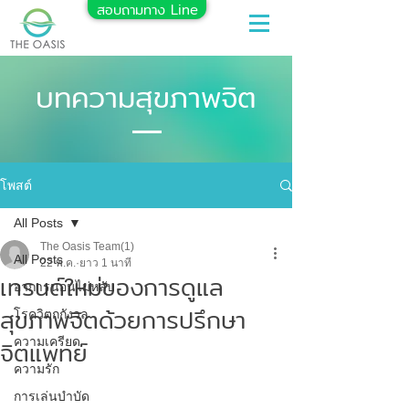
สอบถามทาง Line
บทความสุขภาพจิต
โพสต์
All Posts
The Oasis Team(1)
All Posts
22 พ.ค.
ยาว 1 นาที
เทรนด์ใหม่ของการดูแล
อาการนอนไม่หลับ
สุขภาพจิตด้วยการปรึกษา
โรควิตกกังวล
จิตแพทย์
ความเครียด
ความรัก
การเล่นบำบัด