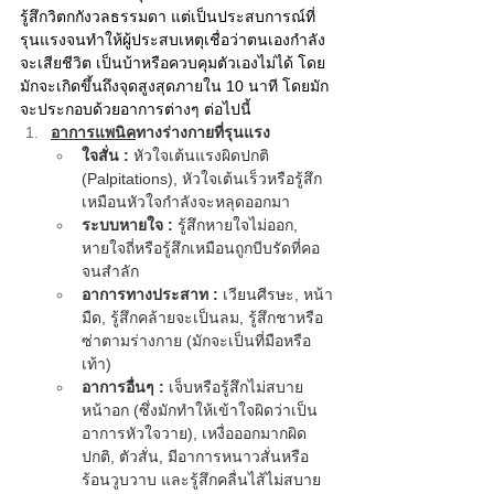
รู้สึกวิตกกังวลธรรมดา แต่เป็นประสบการณ์ที่
รุนแรงจนทำให้ผู้ประสบเหตุเชื่อว่าตนเองกำลัง
จะเสียชีวิต เป็นบ้าหรือควบคุมตัวเองไม่ได้ โดย
มักจะเกิดขึ้นถึงจุดสูงสุดภายใน 10 นาที โดยมัก
จะประกอบด้วยอาการต่างๆ ต่อไปนี้
อาการแพนิค
ทางร่างกายที่รุนแรง
ใจสั่น :
 หัวใจเต้นแรงผิดปกติ 
(Palpitations), หัวใจเต้นเร็วหรือรู้สึก
เหมือนหัวใจกำลังจะหลุดออกมา
ระบบหายใจ :
 รู้สึกหายใจไม่ออก, 
หายใจถี่หรือรู้สึกเหมือนถูกบีบรัดที่คอ
จนสำลัก
อาการทางประสาท :
 เวียนศีรษะ, หน้า
มืด, รู้สึกคล้ายจะเป็นลม, รู้สึกชาหรือ
ซ่าตามร่างกาย (มักจะเป็นที่มือหรือ
เท้า)
อาการอื่นๆ : 
เจ็บหรือรู้สึกไม่สบาย
หน้าอก (ซึ่งมักทำให้เข้าใจผิดว่าเป็น
อาการหัวใจวาย), เหงื่อออกมากผิด
ปกติ, ตัวสั่น, มีอาการหนาวสั่นหรือ
ร้อนวูบวาบ และรู้สึกคลื่นไส้ไม่สบาย