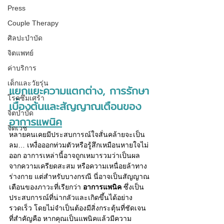
Press
Couple Therapy
ศิลปะบำบัด
จิตแพทย์
ค่าบริการ
เด็กและวัยรุ่น
แยกแยะความแตกต่าง, การรักษา
โรคซึมเศร้า
เบื้องต้นและสัญญาณเตือนของ
จิตบำบัด
อาการแพนิค
จิตเวช
หลายคนเคยมีประสบการณ์ใจสั่นคล้ายจะเป็น
ลม… เหงื่อออกท่วมตัวหรือรู้สึกเหมือนหายใจไม่
ออก อาการเหล่านี้อาจถูกเหมารวมว่าเป็นผล
จากความเครียดสะสม หรือความเหนื่อยล้าทาง
ร่างกาย แต่สำหรับบางกรณี นี่อาจเป็นสัญญาณ
เตือนของภาวะที่เรียกว่า 
อาการแพนิค
 ซึ่งเป็น
ประสบการณ์ที่น่ากลัวและเกิดขึ้นได้อย่าง
รวดเร็ว โดยไม่จำเป็นต้องมีสิ่งกระตุ้นที่ชัดเจน 
ที่สำคัญคือ หากคุณเป็นแพนิคแล้วมีความ