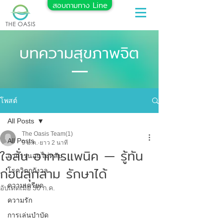
สอบถามทาง Line
บทความสุขภาพจิต
โพสต์
All Posts
The Oasis Team(1)
All Posts
9 ม.ค.
ยาว 2 นาที
ใจสั่น อาการแพนิค — รู้ทัน
อาการนอนไม่หลับ
ก่อนลุกลาม รักษาได้
โรควิตกกังวล
ความเครียด
อัปเดตเมื่อ
30 ก.ค.
ความรัก
การเล่นบำบัด