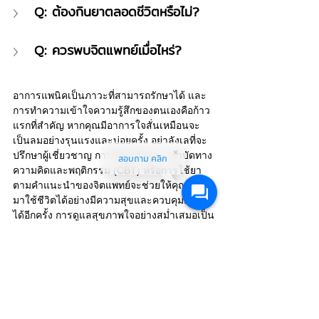
Q: ต้องกินยาตลอดชีวิตหรือไม่?
Q: ควรพบจิตแพทย์เมื่อไหร่?
อาการแพนิคเป็นภาวะที่สามารถรักษาได้ และ
การทำความเข้าใจความรู้สึกของตนเองคือก้าว
แรกที่สำคัญ หากคุณมีอาการใจสั่นเหมือนจะ
เป็นลมอย่างรุนแรงและบ่อยครั้ง อย่าลังเลที่จะ
ปรึกษาผู้เชี่ยวชาญ การรักษาด้วยการบำบัดทาง
สอบถาม คลิก
ความคิดและพฤติกรรม (CBT) หรือการใช้ยา 
ตามคำแนะนำของจิตแพทย์จะช่วยให้คุณกลับ
มาใช้ชีวิตได้อย่างมีความสุขและควบคุมตนเอง
ได้อีกครั้ง การดูแลสุขภาพใจอย่างสม่ำเสมอเป็น
กุญแจสำคัญในการป้องกันอาการของโรคแพ
นิคและภาวะทางจิตเวชอื่นๆ
หากคุณกำลังเผชิญกับปัญหา อาการแพนิคหรือ
ความทุกข์ใจอื่นๆ จนต้องการความช่วยเหลือ
จากผู้เชี่ยวชาญ THE OASIS คลินิกจิตเวช 