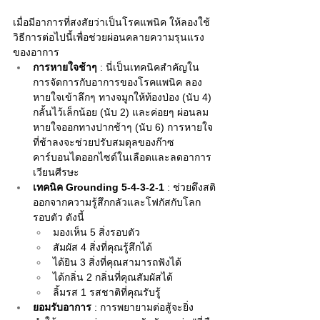
เมื่อมีอาการที่สงสัยว่าเป็นโรคแพนิค ให้ลองใช้
วิธีการต่อไปนี้เพื่อช่วยผ่อนคลายความรุนแรง
ของอาการ
การหายใจช้าๆ
 : นี่เป็นเทคนิคสำคัญใน
การจัดการกับอาการของโรคแพนิค ลอง
หายใจเข้าลึกๆ ทางจมูกให้ท้องป่อง (นับ 4) 
กลั้นไว้เล็กน้อย (นับ 2) และค่อยๆ ผ่อนลม
หายใจออกทางปากช้าๆ (นับ 6) การหายใจ
ที่ช้าลงจะช่วยปรับสมดุลของก๊าซ
คาร์บอนไดออกไซด์ในเลือดและลดอาการ
เวียนศีรษะ
เทคนิค Grounding 5-4-3-2-1
 : ช่วยดึงสติ
ออกจากความรู้สึกกลัวและโฟกัสกับโลก
รอบตัว ดังนี้
มองเห็น 5 สิ่งรอบตัว
สัมผัส 4 สิ่งที่คุณรู้สึกได้
ได้ยิน 3 สิ่งที่คุณสามารถฟังได้
ได้กลิ่น 2 กลิ่นที่คุณสัมผัสได้
ลิ้มรส 1 รสชาติที่คุณรับรู้
ยอมรับอาการ
 : การพยายามต่อสู้จะยิ่ง