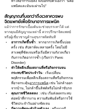
ทำให้อาการแย่ลง จงบอกกับตัวเองว่า "นี่คือ
แพนิคและมันจะผ่านไป"
สัญญาณที่บอกว่าถึงเวลาควรพบ
จิตแพทย์เพื่อรักษาอาการแพนิค
แม้ว่าการรักษาเบื้องต้นจะช่วยบรรเทาได้ แต่
หากคุณมีสัญญาณเหล่านี้ ควรปรึกษาจิตแพทย์
หรือผู้เชี่ยวชาญด้านสุขภาพจิตทันที
อาการเกิดขึ้นซ้ำ
 : หากอาการเกิดขึ้นบ่อย
ครั้ง เช่น สัปดาห์ละหลายครั้ง โดยไม่มี
สาเหตุที่ชัดเจนหรือเริ่มมีความกังวลเกี่ยว
กับการเกิดอาการซ้ำ (เรียกว่า Panic 
Disorder)
ทำให้หลีกเลี่ยงสถานที่หรือกิจกรรมจน
กระทบชีวิตประจำวัน
 : เริ่มเปลี่ยน
พฤติกรรมเพื่อหลีกเลี่ยงสถานที่หรือกิจกรรม
ที่อาจกระตุ้น
อาการแพนิค
 เช่น ไม่กล้าออก
จากบ้าน, ไม่กล้าขึ้นลิฟต์หรือไม่กล้าขับรถ
คุณภาพชีวิตลดลง
 : เช่น เริ่มส่งผลกระทบ
ต่อหน้าที่การงาน ความสัมพันธ์หรือการใช้
ชีวิตประจำวันอย่างชัดเจน
มีความคิดจะทำร้ายตัวเอง
 : หรืออาจมี