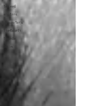
จิตแพทย์
ค่าบริการ
เด็กและวัยรุ่น
โรคซึมเศร้า
จิตบำบัด
จิตเวช